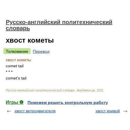
Русско-английский политехнический
словарь
хвост кометы
Толкование
Перевод
хвост кометы
comet tail
* * *
comet's tail
Русско-английский политехнический словарь
.
Академик.ру
.
2011
.
Игры ⚽
Поможем решить контрольную работу
хвост ветродвигателя
хвост кривой