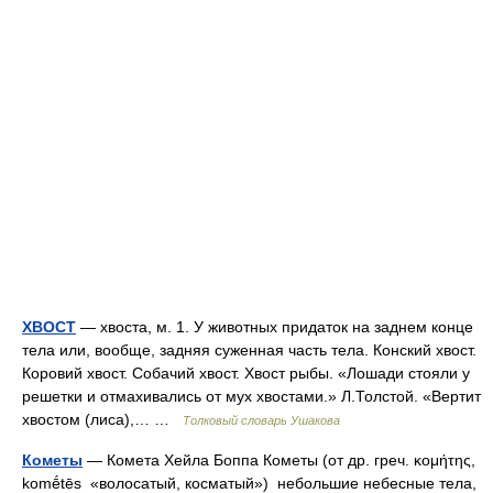
ХВОСТ
— хвоста, м. 1. У животных придаток на заднем конце
тела или, вообще, задняя суженная часть тела. Конский хвост.
Коровий хвост. Собачий хвост. Хвост рыбы. «Лошади стояли у
решетки и отмахивались от мух хвостами.» Л.Толстой. «Вертит
хвостом (лиса),… …
Толковый словарь Ушакова
Кометы
— Комета Хейла Боппа Кометы (от др. греч. κομήτης,
komḗtēs «волосатый, косматый») небольшие небесные тела,