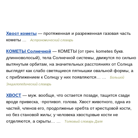
Хвост кометы
— протяженная и разреженная газовая часть
кометы …
Астрономический словарь
КОМЕТЫ Солнечной
— КОМЕТЫ (от греч. kometes букв.
длинноволосый), тела Солнечной системы, движутся по сильно
вытянутым орбитам, на значительных расстояниях от Солнца
выглядят как слабо светящиеся пятнышки овальной формы, а
с приближением к Солнцу у них появляются… …
Большой
Энциклопедический словарь
ХВОСТ
— муж. вообще, что остается позади, тащится сзади
вроде привеска, ·противоп. голова. Хвост животного, одна из
частей, членов его, продолженье хребта от крестцовой кости,
но без становой жилы; у человека хвостцовые кости не
отделяются, а скрыты… …
Толковый словарь Даля